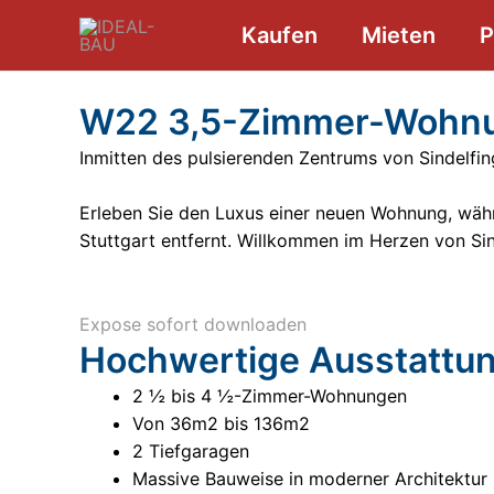
Zum
Kaufen
Mieten
P
Inhalt
springen
W22 3,5-Zimmer-Wohnun
Inmitten des pulsierenden Zentrums von Sindelfi
Erleben Sie den Luxus einer neuen Wohnung, währ
Stuttgart entfernt. Willkommen im Herzen von S
Expose sofort downloaden
Hochwertige Ausstattu
2 ½ bis 4 ½-Zimmer-Wohnungen
Von 36m2 bis 136m2
2 Tiefgaragen
Massive Bauweise in moderner Architektur