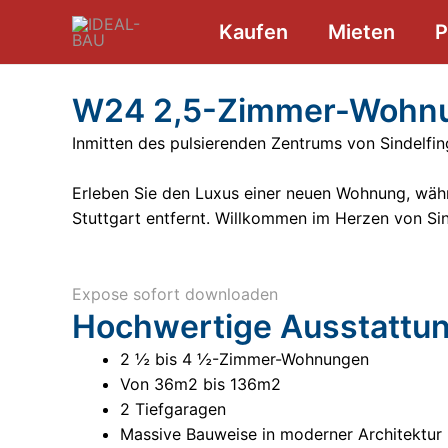
Zum
Kaufen
Mieten
P
Inhalt
springen
W24 2,5-Zimmer-Wohnu
Inmitten des pulsierenden Zentrums von Sindelfi
Erleben Sie den Luxus einer neuen Wohnung, währ
Stuttgart entfernt. Willkommen im Herzen von S
Expose sofort downloaden
Hochwertige Ausstattu
2 ½ bis 4 ½-Zimmer-Wohnungen
Von 36m2 bis 136m2
2 Tiefgaragen
Massive Bauweise in moderner Architektur