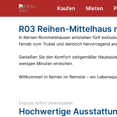
Zum
Kaufen
Mieten
P
Inhalt
springen
R03 Reihen-Mittelhaus 
In Kernen-
Rommelshausen
entstehen
fünf exklusi
fernab vom Trubel und dennoch hervorragend an
Genießen Sie den Komfort zeitgemäßer Neubauten
wenigen Minuten erreichen.
Willkommen in Kernen im Remstal – wo Lebensqual
Expose sofort downloaden
Hochwertige Ausstattu