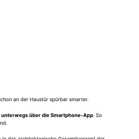
schon an der Haustür spürbar smarter.
n unterwegs über die Smartphone-App
. So
ind.
ch in das architektonische Gesamtkonzept der