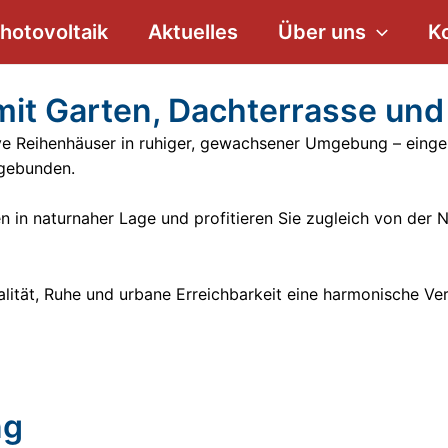
hotovoltaik
Aktuelles
Über uns
K
mit Garten, Dachterrasse un
ve Reihenhäuser
in ruhiger, gewachsener Umgebung – einge
gebunden.
 in naturnaher Lage und profitieren Sie zugleich von der
ität, Ruhe und urbane Erreichbarkeit eine harmonische Ve
ng